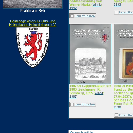
Kohlezeichnung von
Spiegel, 193
Werner Marks
(
winnit
)
1993
1992
Frühling in Reh
Homepage Verein für Orts- und
Heimatkunde Hohenlimburg e. V.
1997 06 Lappenhausen um
1998 01 Emil
1800. Zeichnung: R.
Fürst zu Be
Stirnberg, 1995
(
winnit
)
Tecklenburg 
1997
17.04.1837)
Schloss Hoh
Foto: Ralf B
1998