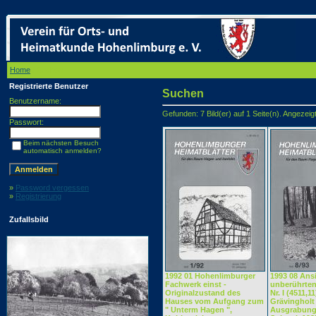
Home
/ Suchen
Registrierte Benutzer
Suchen
Benutzername:
Gefunden: 7 Bild(er) auf 1 Seite(n). Angezeigt:
Passwort:
Beim nächsten Besuch
automatisch anmelden?
»
Password vergessen
»
Registrierung
Zufallsbild
1992 01 Hohenlimburger
1993 08 Ans
Fachwerk einst -
unberührte
Originalzustand des
Nr. I (4511,1
Hauses vom Aufgang zum
Grävingholt
" Unterm Hagen ",
Ausgrabung.