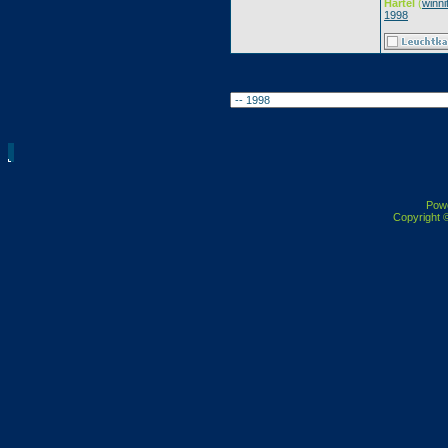
Härtel
(
winni
1998
Pow
Copyright