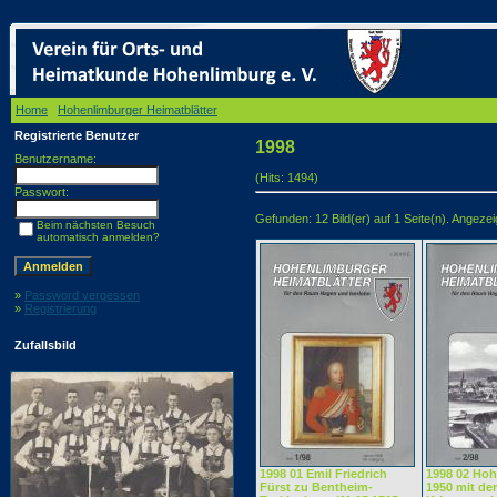
Home
/
Hohenlimburger Heimatblätter
/ 1998
Registrierte Benutzer
1998
Benutzername:
(Hits: 1494)
Passwort:
Gefunden: 12 Bild(er) auf 1 Seite(n). Angezeigt
Beim nächsten Besuch
automatisch anmelden?
»
Password vergessen
»
Registrierung
Zufallsbild
1998 01 Emil Friedrich
1998 02 Ho
Fürst zu Bentheim-
1950 mit de