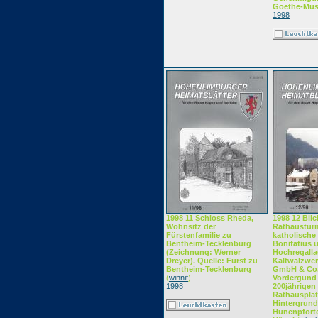
Goethe-Mu
1998
1998 11 Schloss Rheda,
1998 12 Bli
Wohnsitz der
Rathausturm
Fürstenfamilie zu
katholische 
Bentheim-Tecklenburg
Bonifatius 
(Zeichnung: Werner
Hochregalla
Dreyer). Quelle: Fürst zu
Kaltwalzwer
Bentheim-Tecklenburg
GmbH & Co.
(
winnit
)
Vordergund 
1998
200jährigen
Rathausplat
Hintergrund
Hünenpforte