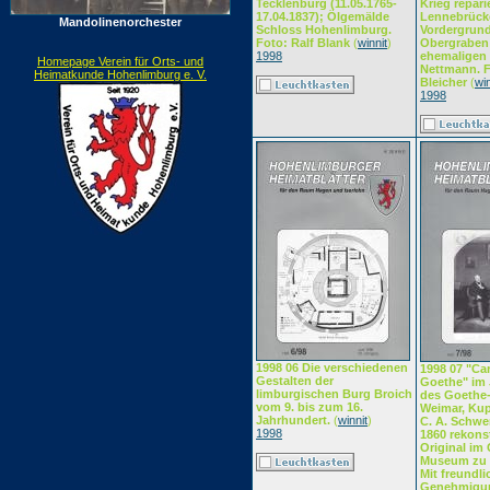
Tecklenburg (11.05.1765-
Krieg repari
17.04.1837); Ölgemälde
Lennebrück
Mandolinenorchester
Schloss Hohenlimburg.
Vordergrund
Foto: Ralf Blank
(
winnit
)
Obergraben
1998
ehemaligen 
Homepage Verein für Orts- und
Nettmann. F
Heimatkunde Hohenlimburg e. V.
Bleicher
(
win
1998
1998 06 Die verschiedenen
1998 07 "Ca
Gestalten der
Goethe" im
limburgischen Burg Broich
des Goethe
vom 9. bis zum 16.
Weimar, Kup
Jahrhundert.
(
winnit
)
C. A. Schwe
1998
1860 rekons
Original im
Museum zu 
Mit freundli
Genehmigu