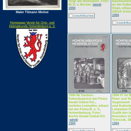
Voigt am Bertingloh. Foto:
Baumeisters
W. D. v. Borcke
(
winnit
)
an der Kalks
1994
Oege, erbaut
Ullrich Görn
Maler Tilmann Motive
1994
Homepage Verein für Orts- und
Heimatkunde Hohenlimburg e. V.
1994 06 Tandem -
1994 07 Im 
Kaltwalzgerüst der Firma
Pater und N
Ewald Giebel KG.,
Augenmerk g
Iserlohn-Letmathe, erbaut
und Kulturl
bei der Firma B. u. V.,
Letmather K
Hohenlimburg. Foto:
Grafik des I
Archiv Ewald Giebel KG
Künstlers G
(
winnit
)
Tomczak, 1
1994
1994