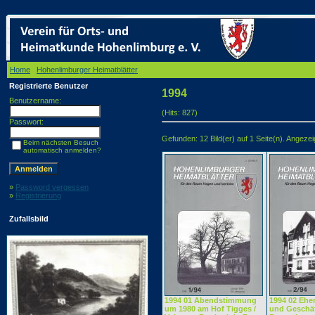
Home
/
Hohenlimburger Heimatblätter
/ 1994
Registrierte Benutzer
1994
Benutzername:
(Hits: 827)
Passwort:
Gefunden: 12 Bild(er) auf 1 Seite(n). Angezeigt
Beim nächsten Besuch
automatisch anmelden?
»
Password vergessen
»
Registrierung
Zufallsbild
1994 01 Abendstimmung
1994 02 Ehe
um 1980 am Hof Tigges /
und Geschä