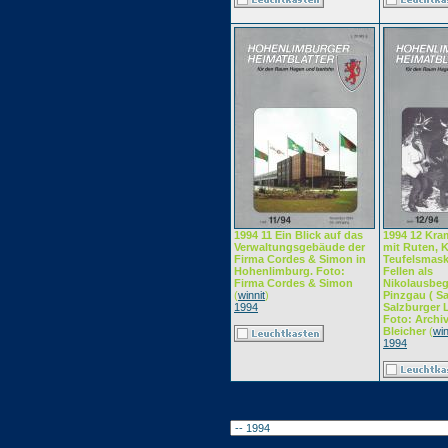
1994 11 Ein Blick auf das
1994 12 Kra
Verwaltungsgebäude der
mit Ruten, K
Firma Cordes & Simon in
Teufelsmask
Hohenlimburg. Foto:
Fellen als
Firma Cordes & Simon
Nikolausbegl
(
winnit
)
Pinzgau ( Sa
1994
Salzburger L
Foto: Archi
Bleicher
(
win
1994