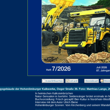
ngsgebäude der Hohenlimburger Kalkwerke, Oeger Straße 39. Foto: Matthias Lange, 2
In heimischen Kalksteinbrüchen
Natur-Sensation in Iserlohn: Seidensänger brütet erstmals im 
Buchvorstellung: Frisch gezapft! Bier-Kultur in Nordrhein-West
Interview mit dem Autor Ulrich Biene
Hohenlimburger Szenen: Vom Kirchenberg und seinem Wandel
Andre Matull
,
Ulrich Biene
,
Widbert Felka