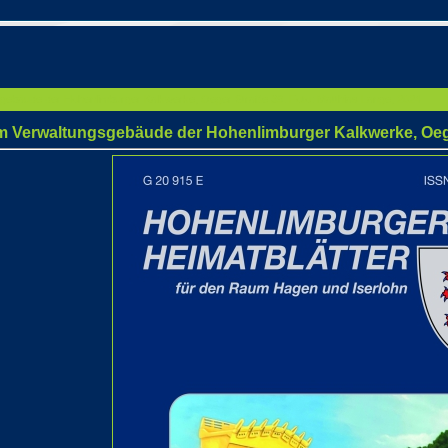
sgebäude der Hohenlimburger Kalkwerke, Oeger Straße 39. Foto: Matthias Lange, 2024
am Verwaltungsgebäude der Hohenlimburger Kalkwerke, Oege