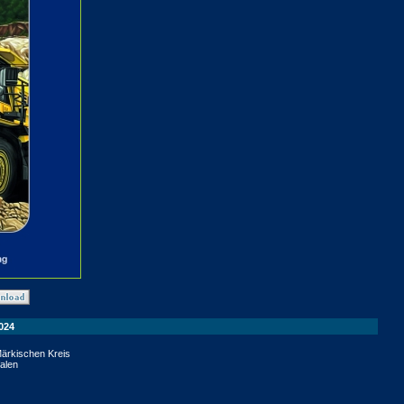
024
Märkischen Kreis
falen