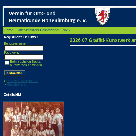
Home
/
Hohenlimburger Heimatblätter
/
2026
/ 2026 07 Graffiti-Kunstwerk am Verwaltung
Registrierte Benutzer
2026 07 Graffiti-Kunstwerk 
Benutzername:
Passwort:
Beim nächsten Besuch
automatisch anmelden?
»
Password vergessen
»
Registrierung
Zufallsbild