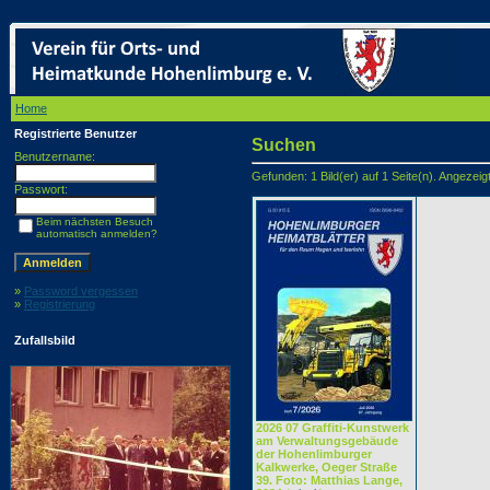
Home
/ Suchen
Registrierte Benutzer
Suchen
Benutzername:
Gefunden: 1 Bild(er) auf 1 Seite(n). Angezeigt:
Passwort:
Beim nächsten Besuch
automatisch anmelden?
»
Password vergessen
»
Registrierung
Zufallsbild
2026 07 Graffiti-Kunstwerk
am Verwaltungsgebäude
der Hohenlimburger
Kalkwerke, Oeger Straße
39. Foto: Matthias Lange,