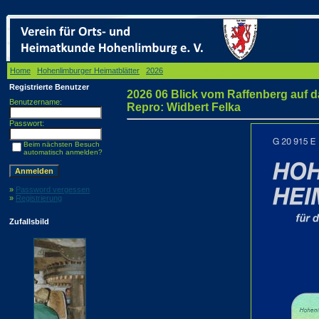
Home
/
Hohenlimburger Heimatblätter
/
2026
/ 2026 06 Blick vom Raffenberg auf das Dorf 
Registrierte Benutzer
2026 06 Blick vom Raffenberg auf da
Benutzername:
Repro: Widbert Felka
Passwort:
Beim nächsten Besuch
automatisch anmelden?
»
Password vergessen
»
Registrierung
Zufallsbild