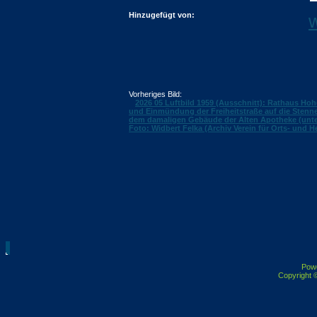
Hinzugefügt von:
w
Vorheriges Bild:
2026 05 Luftbild 1959 (Ausschnitt): Rathaus Ho
und Einmündung der Freiheitstraße auf die Stenne
dem damaligen Gebäude der Alten Apotheke (unte
Foto: Widbert Felka (Archiv Verein für Orts- und 
Pow
Copyright