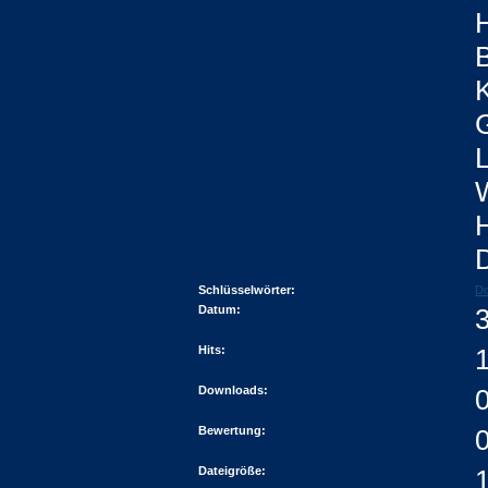
H
B
K
L
Schlüsselwörter:
Do
Datum:
Hits:
Downloads:
Bewertung:
0
Dateigröße: