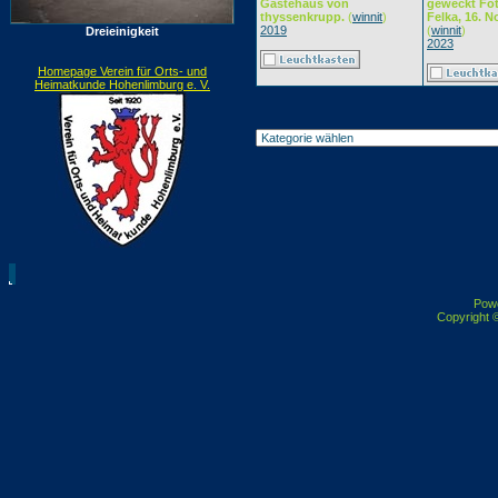
Gästehaus von
geweckt Fot
thyssenkrupp.
(
winnit
)
Felka, 16. 
2019
(
winnit
)
Dreieinigkeit
2023
Homepage Verein für Orts- und
Heimatkunde Hohenlimburg e. V.
Pow
Copyright