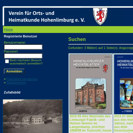
Home
/ Suchen
Registrierte Benutzer
Suchen
Benutzername:
Gefunden: 3 Bild(er) auf 1 Seite(n). Angezeigt:
Passwort:
Beim nächsten Besuch
automatisch anmelden?
»
Password vergessen
»
Registrierung
Zufallsbild
2019 09 Alte Walzhalle des
2023 07 Wik
Limburger Fabrik- und
aus den frü
Hütten-Vereins im
Jahren, nac
Langenkamp, errichtet
aus dem
1898/99 im Tudorstil, heute
Dornrösche