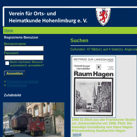
Home
/ Suchen
Registrierte Benutzer
Suchen
Benutzername:
Gefunden: 47 Bild(er) auf 4 Seite(n). Angezeigt
Passwort:
Beim nächsten Besuch
automatisch anmelden?
»
Password vergessen
»
Registrierung
Zufallsbild
1980 01 Blick aus der Frankfurter Straße
zur Johannsikrche um 1900. Pfeil: Die
damalige Gestaltung von Haus Hagen.
Bildsammlung Stadtarchiv Hagen
(
winnit
)