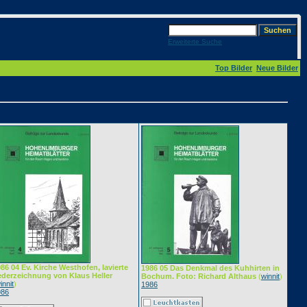
Erweiterte Suche
Top Bilder
Neue Bilder
86 04 Ev. Kirche Westhofen, lavierte
1986 05 Das Denkmal des Kuhhirten in
ederzeichnung von Klaus Heller
Bochum. Foto: Richard Althaus
(
winnit
)
innit
)
1986
986