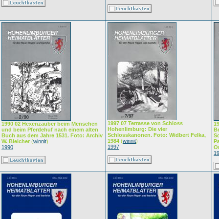
1997 07 Terrasse von Schloss
1990 02 Hexenzauber beim Menschen
1
Hohenlimburg: Die vier
und beim Pferdehuf nach einem alten
Be
Schlosskanonen. Foto: Widbert Felka,
Buch aus dem Jahre 1531. Foto: Archiv
S
1984
(
winnit
)
W. Bleicher
(
winnit
)
P
1997
1990
Or
1