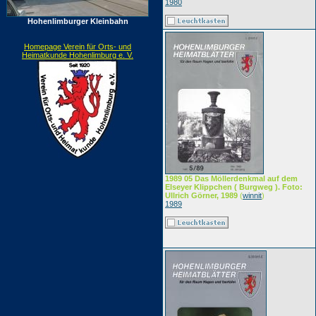
1980
Hohenlimburger Kleinbahn
Homepage Verein für Orts- und
Heimatkunde Hohenlimburg e. V.
1989 05 Das Möllerdenkmal auf dem
Elseyer Klippchen ( Burgweg ). Foto:
Ullrich Görner, 1989
(
winnit
)
1989