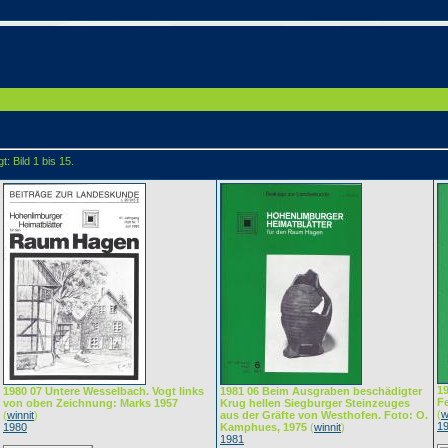
: Bild 1 bis 15.
19
1980 07 Untere Wesselbach. Vogt links
1981 06 Beim Ausgraben beschädigter
F
von oben Zeichnung: Marks 1957
Krug hellen Siegburger Steinzeuges
(
w
(
winnit
)
aus der Gräfte von Westhofen. Foto: O.
1
1980
Kamphues, 1975
(
winnit
)
1981