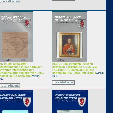
997 08 Der Schwerter
1998 01 Emil Friedrich Fürst zu
festigungsring in der Karte der
Bentheim-Tecklenburg (11.05.1765-
chwerter "städtischen und
17.04.1837); Ölgemälde Schloss
atrimonialgrundstücke" von 1796.
Hohenlimburg. Foto: Ralf Blank
(
winnit
)
iginal im StA Schwerte
(
winnit
)
1998
997