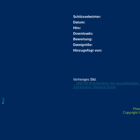
Schlüsselwörter:
Datum:
Hits:
Downloads:
Bewertung:
Dateigröße:
Hinzugefügt von:
Vorheriges Bild:
1993 09 Rentierjäger der ausgehenden A
Zeichnung: Dietrich Evers
Pow
Copyright