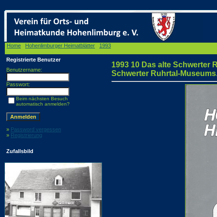
Home
/
Hohenlimburger Heimatblätter
/
1993
/ 1993 10 Das alte Schwerter Rathaus von 1
Foto: Archiv Karl Ewald
Registrierte Benutzer
1993 10 Das alte Schwerter 
Benutzername:
Schwerter Ruhrtal-Museums. 
Passwort:
Beim nächsten Besuch
automatisch anmelden?
»
Password vergessen
»
Registrierung
Zufallsbild