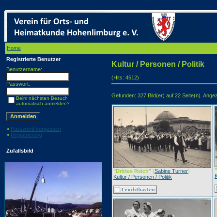
Home
/ Kultur / Personen / Politik
Registrierte Benutzer
Kultur / Personen / Politik
Benutzername:
(Hits: 4512)
Passwort:
Gefunden: 327 Bild(er) auf 22 Seite(n). Angeze
Beim nächsten Besuch
automatisch anmelden?
»
Password vergessen
»
Registrierung
Zufallsbild
"Drittes Reich"
(
Sabine Turner
)
K
Kultur / Personen / Politik