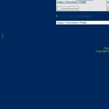
Kultur / Personen / Politik
K
1
2
3
4
5
6
»
Letzte Seite »
Pow
Copyright