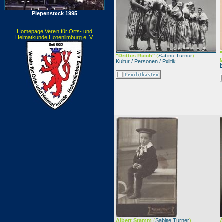
Piepenstock 1995
Homepage Verein für Orts- und
Heimatkunde Hohenlimburg e. V.
"Drittes Reich"
(
Sabine Turner
)
Kultur / Personen / Politik
K
Albert Stamm
(
Sabine Turner
)