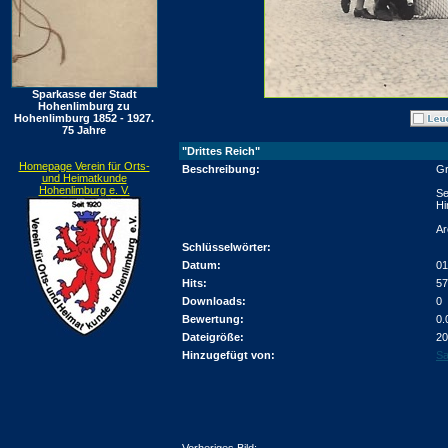
Sparkasse der Stadt
Hohenlimburg zu
Hohenlimburg 1852 - 1927.
75 Jahre
"Drittes Reich"
Homepage Verein für Orts-
Beschreibung:
Gr
und Heimatkunde
Hohenlimburg e. V.
Se
Hi
Ar
Schlüsselwörter:
Datum:
01
Hits:
57
Downloads:
0
Bewertung:
0.
Dateigröße:
20
Hinzugefügt von:
Sa