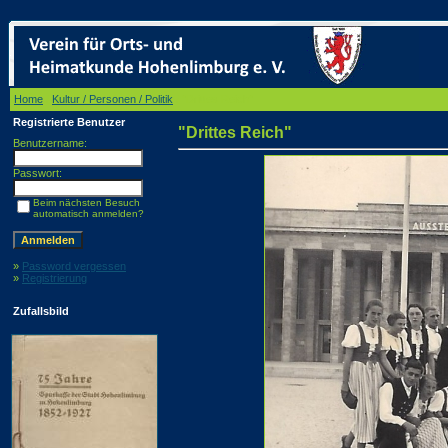
Home
/
Kultur / Personen / Politik
/ "Drittes Reich"
Registrierte Benutzer
"Drittes Reich"
Benutzername:
Passwort:
Beim nächsten Besuch
automatisch anmelden?
»
Password vergessen
»
Registrierung
Zufallsbild