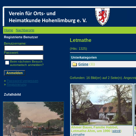
Home
/
Nachbarorte
/ Letmathe
Registrierte Benutzer
Letmathe
Benutzername:
(Hits: 1325)
Passwort:
Unterkategorien
Beim nächsten Besuch
Grüne
(11)
automatisch anmelden?
Gefunden: 16 Bild(er) auf 2 Seite(n). Angezeigt
»
Password vergessen
»
Registrierung
Zufallsbild
Ahmer Bauer, Familie Habbel,
Letmathe-Ahm, um 1990
(
winnit
)
Letmathe