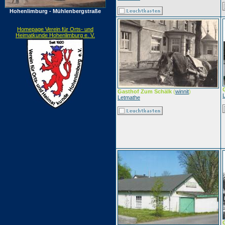
Hohenlimburg - Mühlenbergstraße
Homepage Verein für Orts- und
Heimatkunde Hohenlimburg e. V.
Gasthof Zum Schälk
(
winnit
)
Letmathe