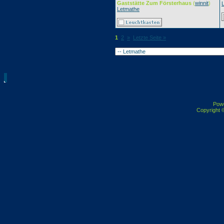
Gaststätte Zum Försterhaus
(
winnit
)
Letmathe
1
2
»
Letzte Seite »
Pow
Copyright