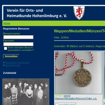
Home
/ Wappen/Medaillen/Münzen/Teller u.ä.
Registrierte Benutzer
Wappen/Medaillen/Münzen/Tel
Benutzername:
(Hits: 15354)
Passwort:
Gefunden: 85 Bild(er) auf 6 Seite(n). Angezeigt
Beim nächsten Besuch
automatisch anmelden?
»
Password vergessen
»
Registrierung
Zufallsbild
10 km
(
winnit
)
Wappen/Medaillen/Münzen/Teller u.ä.