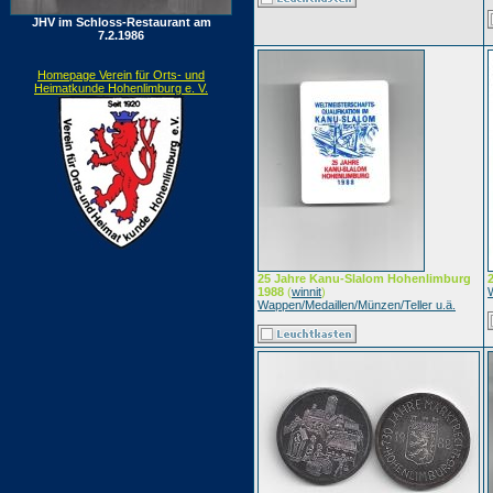
JHV im Schloss-Restaurant am
7.2.1986
Homepage Verein für Orts- und
Heimatkunde Hohenlimburg e. V.
25 Jahre Kanu-Slalom Hohenlimburg
1988
(
winnit
)
Wappen/Medaillen/Münzen/Teller u.ä.