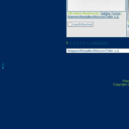
730 Jahre Marktrecht
(
Sabine Turner
)
Wappen/Medaillen/Münzen/Teller u.ä.
1
2
3
4
5
6
»
Letzte Seite »
Pow
Copyright