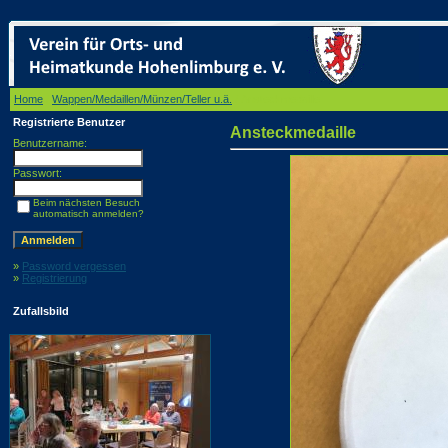
Home
/
Wappen/Medaillen/Münzen/Teller u.ä.
/ Ansteckmedaille
Registrierte Benutzer
Ansteckmedaille
Benutzername:
Passwort:
Beim nächsten Besuch
automatisch anmelden?
»
Password vergessen
»
Registrierung
Zufallsbild