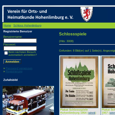
Home
/
Schloss Hohenlimburg
/ Schlossspiele
Registrierte Benutzer
Schlossspiele
Benutzername:
(Hits: 3008)
Passwort:
Gefunden: 8 Bild(er) auf 1 Seite(n). Angezeigt:
Beim nächsten Besuch
automatisch anmelden?
»
Password vergessen
»
Registrierung
Zufallsbild
Plakat Schlossspiele
Plakat Sc
Hohenlimburg 1954
(
winnit
)
1957
(
winn