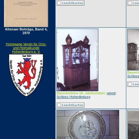
Altenaer Beiträge, Band 4,
1970
Homepage Verein für Orts-
und Heimatkunde
Hohenlimburg e. V.
Bauer
Schlos
Barockvitrine 18. Jahrhundert
(
winnit
)
Schloss Hohenlimburg