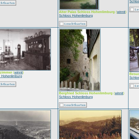
Schlo
Alter Palas Schloss Hohenlimburg
(
winnit
)
Schloss Hohenlimburg
nzimmer
(
winnit
)
Besuc
s Hohenlimburg
Schlo
Bergfried Schloss Hohenlimburg
(
winnit
)
Schloss Hohenlimburg