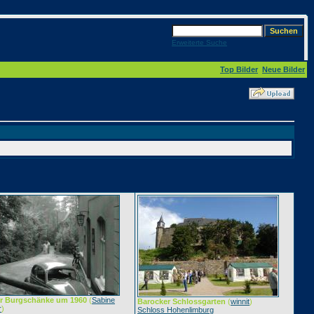
Erweiterte Suche
Top Bilder
Neue Bilder
r Burgschänke um 1960
(
Sabine
Barocker Schlossgarten
(
winnit
)
r
)
Schloss Hohenlimburg