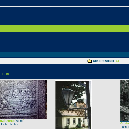
Schlossspiele
(8)
 bis 15.
malszene
(
winnit
)
An de
s Hohenlimburg
Turne