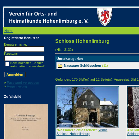
Home
/ Schloss Hohenlimburg
Registrierte Benutzer
Schloss Hohenlimburg
Benutzername:
(Hits: 3132)
Passwort:
Unterkategorien
Beim nächsten Besuch
Nassauer Schlösschen
(11)
automatisch anmelden?
Gefunden: 170 Bild(er) auf 12 Seite(n). Angezeigt: Bild 1
»
Password vergessen
»
Registrierung
Zufallsbild
"Nassauer Schlösschen"
(
winnit
)
Abend
Schloss Hohenlimburg
Schlos