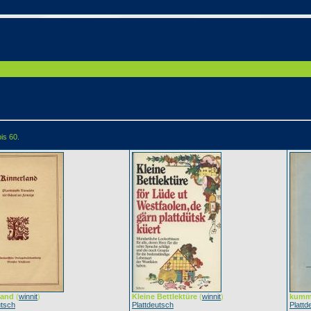
bis 60.
land
(
winnit
)
Kleine Bettlektüre
(
winnit
)
kumm
utsch
Plattdeutsch
Plattd