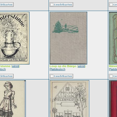
rstunne
(
winnit
)
Loup op die Biärge
(
winnit
)
Mäten
utsch
Plattdeutsch
Plattd