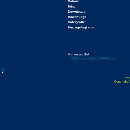
Datum:
Hits:
Downloads:
Bewertung:
Dateigröße:
Hinzugefügt von:
Vorheriges Bild:
Molen un Liäsen Molermester
Pow
Copyright