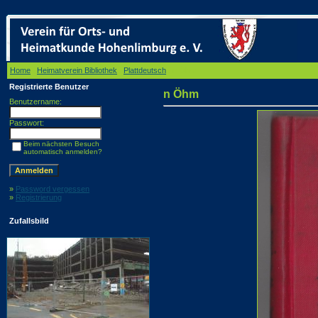
Home
/
Heimatverein Bibliothek
/
Plattdeutsch
/ n Öhm
Registrierte Benutzer
n Öhm
Benutzername:
Passwort:
Beim nächsten Besuch
automatisch anmelden?
»
Password vergessen
»
Registrierung
Zufallsbild