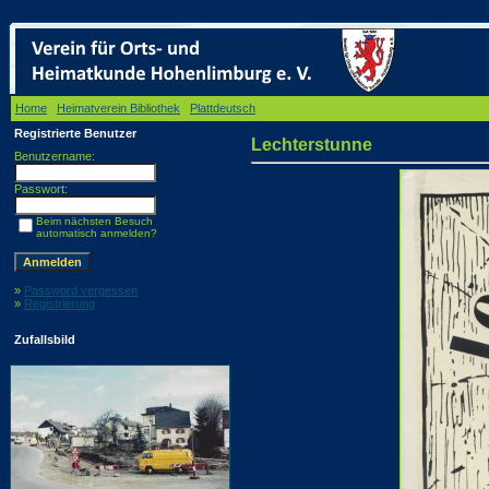
Home
/
Heimatverein Bibliothek
/
Plattdeutsch
/ Lechterstunne
Registrierte Benutzer
Lechterstunne
Benutzername:
Passwort:
Beim nächsten Besuch
automatisch anmelden?
»
Password vergessen
»
Registrierung
Zufallsbild