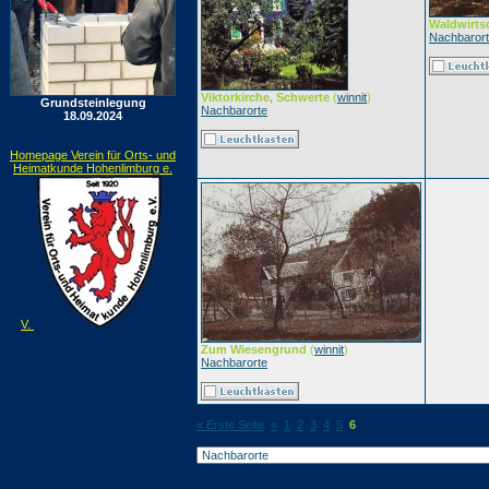
Waldwirts
Nachbaror
Viktorkirche, Schwerte
(
winnit
)
Grundsteinlegung
Nachbarorte
18.09.2024
Homepage Verein für Orts- und
Heimatkunde Hohenlimburg e.
V.
Zum Wiesengrund
(
winnit
)
Nachbarorte
« Erste Seite
«
1
2
3
4
5
6