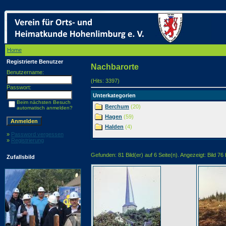
Home
/ Nachbarorte
Registrierte Benutzer
Nachbarorte
Benutzername:
(Hits: 3397)
Passwort:
Unterkategorien
Beim nächsten Besuch
Berchum
(20)
automatisch anmelden?
Hagen
(59)
Halden
(4)
»
Password vergessen
»
Registrierung
Gefunden: 81 Bild(er) auf 6 Seite(n). Angezeigt: Bild 76 
Zufallsbild