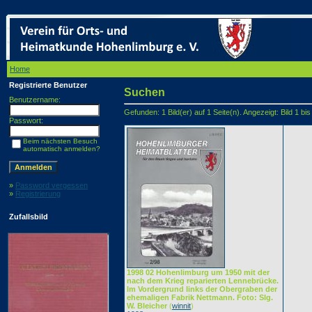
Home
/ Suchen
Registrierte Benutzer
Suchen
Benutzername:
Gefunden: 1 Bild(er) auf 1 Seite(n). Angezeigt: Bild 1 bis
Passwort:
Beim nächsten Besuch
automatisch anmelden?
»
Password vergessen
»
Registrierung
Zufallsbild
1998 02 Hohenlimburg um 1950 mit der
nach dem Krieg reparierten Lennebrücke.
Im Vordergrund links der Obergraben der
ehemaligen Fabrik Nettmann. Foto: Slg.
W. Bleicher
(
winnit
)