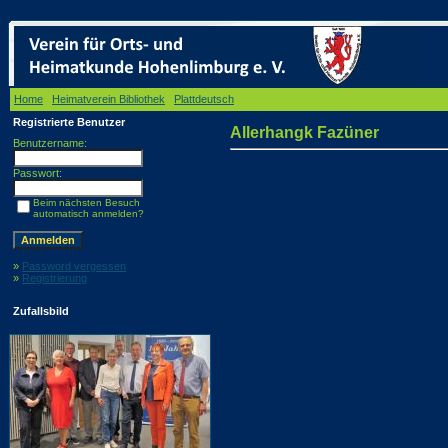
Home
/
Heimatverein Bibliothek
/
Plattdeutsch
/ Allerhangk Fazüner
Registrierte Benutzer
Allerhangk Fazüner
Benutzername:
Passwort:
Beim nächsten Besuch
automatisch anmelden?
»
Password vergessen
»
Registrierung
Zufallsbild