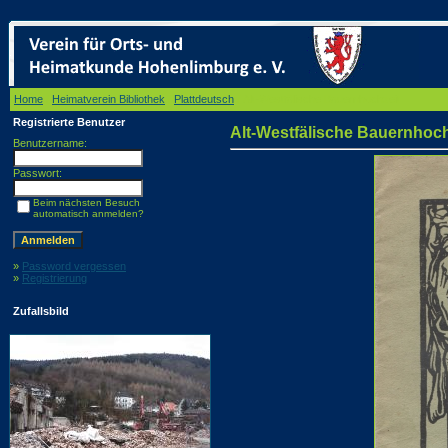
Home
/
Heimatverein Bibliothek
/
Plattdeutsch
/ Alt-Westfälische Bauernhochzeit
Registrierte Benutzer
Alt-Westfälische Bauernhoch
Benutzername:
Passwort:
Beim nächsten Besuch
automatisch anmelden?
»
Password vergessen
»
Registrierung
Zufallsbild