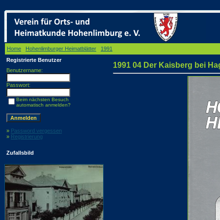
Home
/
Hohenlimburger Heimatblätter
/
1991
/ 1991 04 Der Kaisberg bei Hagen. Blick aus 
Registrierte Benutzer
1991 04 Der Kaisberg bei Ha
Benutzername:
Passwort:
Beim nächsten Besuch
automatisch anmelden?
»
Password vergessen
»
Registrierung
Zufallsbild