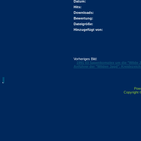
Datum:
Hits:
Downloads:
Bewertung:
Dateigröße:
Hinzugefügt von:
Vorheriges Bild:
1991 03 Sagenkomplex um die "Wilde Ja
Anführer der "Wilden Jagd". Kreidezeich
Pow
Copyright