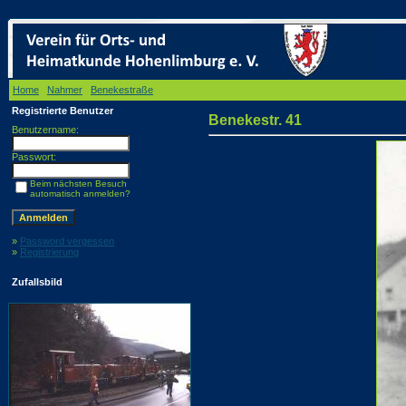
Home
/
Nahmer
/
Benekestraße
/ Benekestr. 41
Registrierte Benutzer
Benekestr. 41
Benutzername:
Passwort:
Beim nächsten Besuch
automatisch anmelden?
»
Password vergessen
»
Registrierung
Zufallsbild