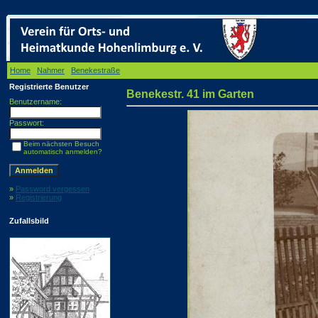
Home
/
Nahmer
/
Benekestraße
/ Benekestr. 41 im Garten
Registrierte Benutzer
Benekestr. 41 im Garten
Benutzername:
Passwort:
Beim nächsten Besuch
automatisch anmelden?
»
Password vergessen
»
Registrierung
Zufallsbild