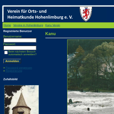
Home
/
Vereine in Hohenlimburg
/
Kanu Verein
/ Kanu
Registrierte Benutzer
Kanu
Benutzername:
Passwort:
Beim nächsten Besuch
automatisch anmelden?
»
Password vergessen
»
Registrierung
Zufallsbild