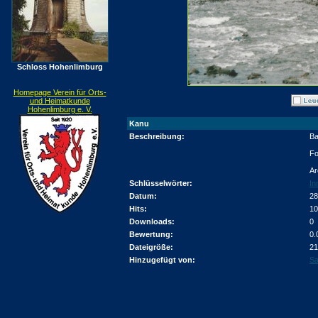
Schloss Hohenlimburg
Homepage Verein für Orts-
und Heimatkunde
Hohenlimburg e. V.
Kanu
Beschreibung:
Ba
Fo
Ar
Schlüsselwörter:
In
Datum:
28
Hits:
10
Downloads:
0
Bewertung:
0.
Dateigröße:
21
Hinzugefügt von:
Sa