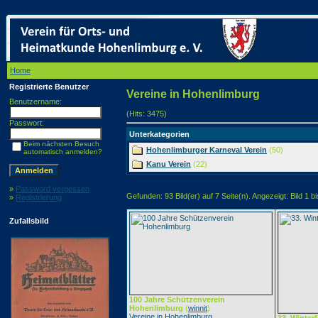
Home
/ Vereine in Hohenlimburg
Registrierte Benutzer
Vereine in Hohenlimburg
Benutzername:
(Hits: 3475)
Passwort:
Unterkategorien
Beim nächsten Besuch
Hohenlimburger Karneval Verein
(50)
automatisch anmelden?
Kanu Verein
(22)
»
Password vergessen
Gefunden: 93 Bild(er) auf 7 Seite(n). Angezeigt: Bild 1 bi
»
Registrierung
Zufallsbild
100 Jahre Schützenverein
Hohenlimburg
(
winnit
)
Vereine in Hohenlimburg