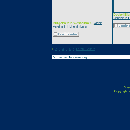
Deckel Bie
Vereine in 
Bürgerverein Wesselbach
(
winnit
)
Vereine in Hohenlimburg
1
2
3
4
5
6
»
Letzte Seite »
Pow
Copyright