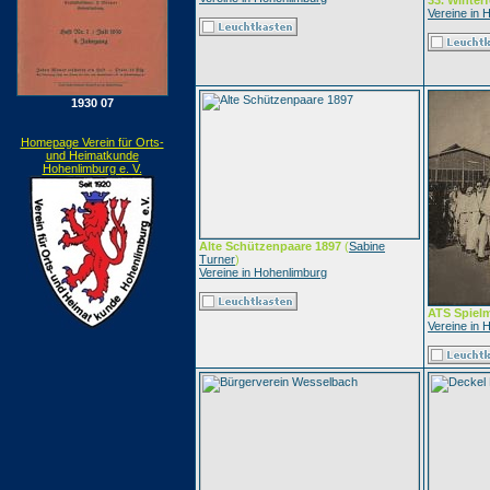
33. Winterf
Vereine in 
1930 07
Homepage Verein für Orts-
und Heimatkunde
Hohenlimburg e. V.
Alte Schützenpaare 1897
(
Sabine
Turner
)
Vereine in Hohenlimburg
ATS Spiel
Vereine in 