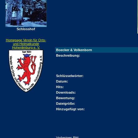
Schlosshof
Homepage Verein für Orts-
und Heimatkunde
Hohenlimburg e. V.
Boecker & Volkenborn
Beschreibung:
Schlüsselwörter:
Datum:
Hits:
Downloads:
Bewertung:
Dateigröße:
Hinzugefügt von:
Vorheriges Bild: