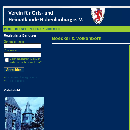
Home
/
Industrie
/
Boecker & Volkenborn
/ Boecker & Volkenborn
Registrierte Benutzer
Boecker & Volkenborn
Benutzername:
Passwort:
Beim nächsten Besuch
automatisch anmelden?
»
Password vergessen
»
Registrierung
Zufallsbild