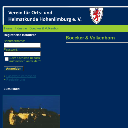
Home
/
Industrie
/
Boecker & Volkenborn
/ Boecker & Volkenborn
Registrierte Benutzer
Boecker & Volkenborn
Benutzername:
Passwort:
Beim nächsten Besuch
automatisch anmelden?
»
Password vergessen
»
Registrierung
Zufallsbild