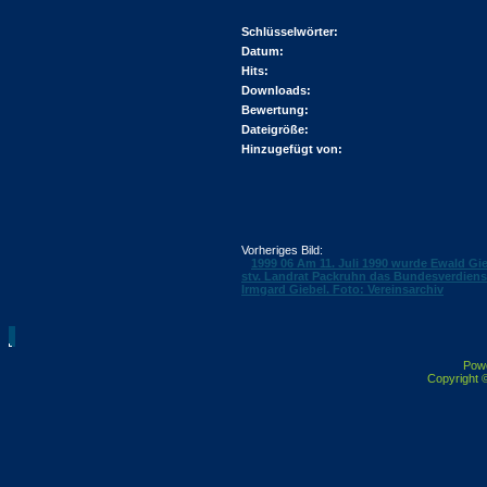
Schlüsselwörter:
Datum:
Hits:
Downloads:
Bewertung:
Dateigröße:
Hinzugefügt von:
Vorheriges Bild:
1999 06 Am 11. Juli 1990 wurde Ewald Gi
stv. Landrat Packruhn das Bundesverdienst
Irmgard Giebel. Foto: Vereinsarchiv
Pow
Copyright