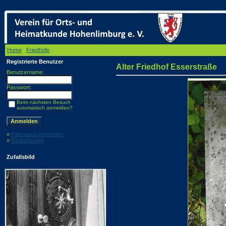
Home
/
Friedhöfe
/ Alter Friedhof Esserstraße
Registrierte Benutzer
Alter Friedhof Esserstraße
Benutzername:
Passwort:
Beim nächsten Besuch
automatisch anmelden?
»
Password vergessen
»
Registrierung
Zufallsbild