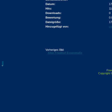
Datum:
17
Hits:
11
Downloads:
0
Bewertung:
0.
Dateigröße:
17
Hinzugefügt von:
wi
Vorheriges Bild:
Alter Friedhof Esserstraße
Pow
Copyright