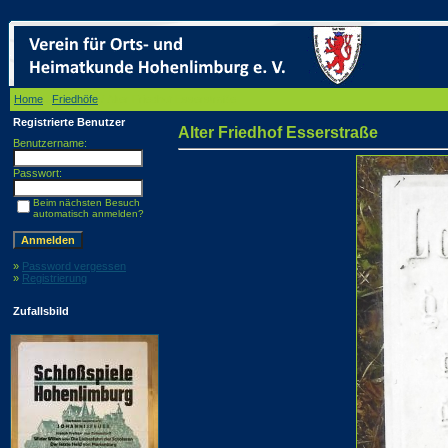
Home
/
Friedhöfe
/ Alter Friedhof Esserstraße
Registrierte Benutzer
Alter Friedhof Esserstraße
Benutzername:
Passwort:
Beim nächsten Besuch
automatisch anmelden?
»
Password vergessen
»
Registrierung
Zufallsbild