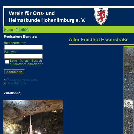
Home
/
Friedhöfe
/ Alter Friedhof Esserstraße
Registrierte Benutzer
Alter Friedhof Esserstraße
Benutzername:
Passwort:
Beim nächsten Besuch
automatisch anmelden?
»
Password vergessen
»
Registrierung
Zufallsbild