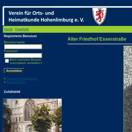
Home
/
Friedhöfe
/ Alter Friedhof Esserstraße
Registrierte Benutzer
Alter Friedhof Esserstraße
Benutzername:
Passwort:
Beim nächsten Besuch
automatisch anmelden?
»
Password vergessen
»
Registrierung
Zufallsbild