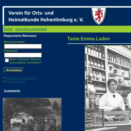
Home
/
noch nicht zugeordnet
/ Tante Emma Laden
Registrierte Benutzer
Tante Emma Laden
Benutzername:
Passwort:
Beim nächsten Besuch
automatisch anmelden?
»
Password vergessen
»
Registrierung
Zufallsbild