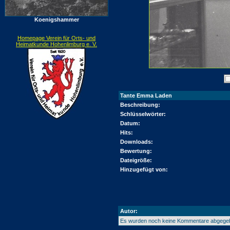
Koenigshammer
Homepage Verein für Orts- und
Heimatkunde Hohenlimburg e. V.
Tante Emma Laden
Beschreibung:
Schlüsselwörter:
Datum:
Hits:
Downloads:
Bewertung:
Dateigröße:
Hinzugefügt von:
Autor:
Es wurden noch keine Kommentare abgege