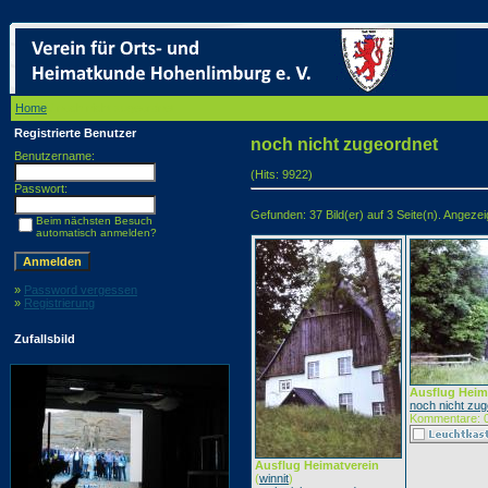
Home
/ noch nicht zugeordnet
Registrierte Benutzer
noch nicht zugeordnet
Benutzername:
(Hits: 9922)
Passwort:
Gefunden: 37 Bild(er) auf 3 Seite(n). Angezeigt
Beim nächsten Besuch
automatisch anmelden?
»
Password vergessen
»
Registrierung
Zufallsbild
Ausflug Heim
noch nicht zug
Kommentare: 
Ausflug Heimatverein
(
winnit
)