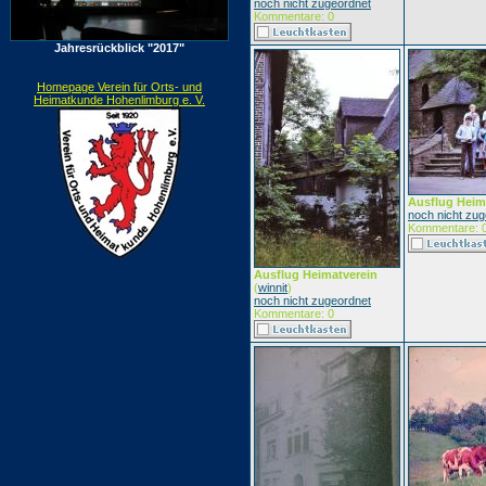
noch nicht zugeordnet
Kommentare: 0
Jahresrückblick "2017"
Homepage Verein für Orts- und
Heimatkunde Hohenlimburg e. V.
Ausflug Heim
noch nicht zug
Kommentare: 
Ausflug Heimatverein
(
winnit
)
noch nicht zugeordnet
Kommentare: 0