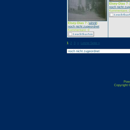
Elsey-Dias ?
(
noch nicht zug
Kommentare: 
Elsey-Dias ?
(
winnit
)
noch nicht zugeordnet
Kommentare: 0
1
2
3
»
Letzte Seite »
Pow
Copyright