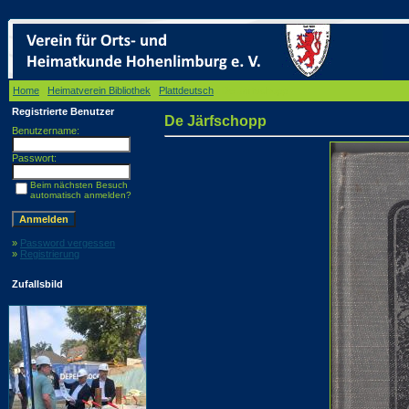
Home
/
Heimatverein Bibliothek
/
Plattdeutsch
/ De Järfschopp
Registrierte Benutzer
De Järfschopp
Benutzername:
Passwort:
Beim nächsten Besuch
automatisch anmelden?
»
Password vergessen
»
Registrierung
Zufallsbild