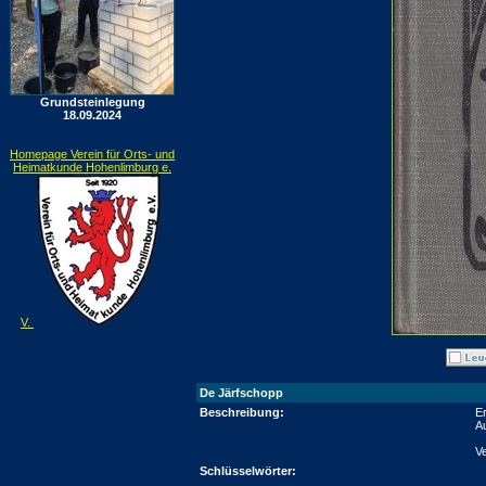
Grundsteinlegung
18.09.2024
Homepage Verein für Orts- und
Heimatkunde Hohenlimburg e.
V.
De Järfschopp
Beschreibung:
E
Au
V
Schlüsselwörter: