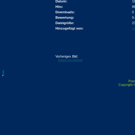
Datum:
1
Hits:
8
Downloads:
0
Bewertung:
0
Dateigröße:
2
Hinzugefügt von:
wi
Vorheriges Bild:
Daud un Düwel
Pow
Copyright