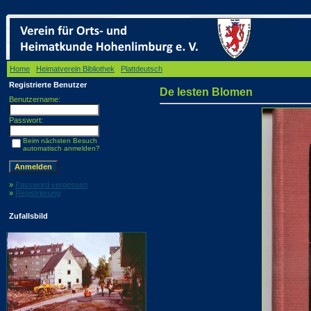
Home
/
Heimatverein Bibliothek
/
Plattdeutsch
/ De lesten Blomen
Registrierte Benutzer
De lesten Blomen
Benutzername:
Passwort:
Beim nächsten Besuch
automatisch anmelden?
»
Password vergessen
»
Registrierung
Zufallsbild