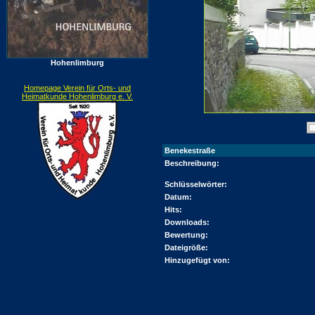
Hohenlimburg
Homepage Verein für Orts- und
Heimatkunde Hohenlimburg e. V.
Benekestraße
Beschreibung:
Schlüsselwörter:
Datum:
Hits:
Downloads:
Bewertung:
Dateigröße:
Hinzugefügt von: