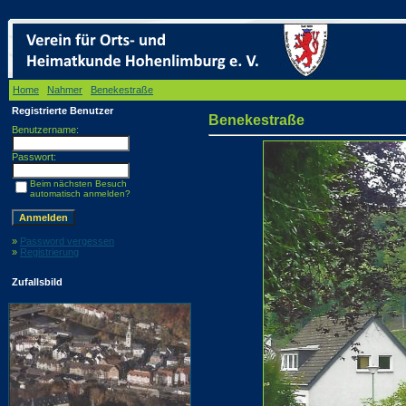
Home
/
Nahmer
/
Benekestraße
/ Benekestraße
Registrierte Benutzer
Benekestraße
Benutzername:
Passwort:
Beim nächsten Besuch
automatisch anmelden?
»
Password vergessen
»
Registrierung
Zufallsbild