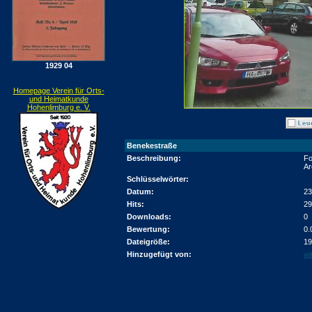
1929 04
Homepage Verein für Orts-
und Heimatkunde
Hohenlimburg e. V.
Benekestraße
Beschreibung:
Fo
Ar
Schlüsselwörter:
Datum:
23
Hits:
29
Downloads:
0
Bewertung:
0.
Dateigröße:
19
Hinzugefügt von:
wi