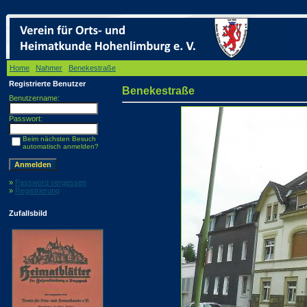
Home
/
Nahmer
/
Benekestraße
/ Benekestraße
Registrierte Benutzer
Benekestraße
Benutzername:
Passwort:
Beim nächsten Besuch
automatisch anmelden?
»
Password vergessen
»
Registrierung
Zufallsbild