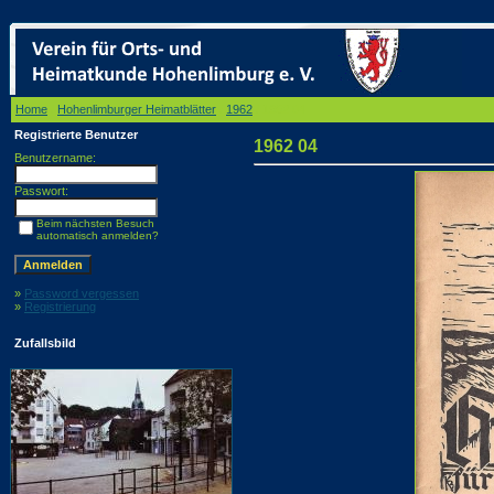
Home
/
Hohenlimburger Heimatblätter
/
1962
/ 1962 04
Registrierte Benutzer
1962 04
Benutzername:
Passwort:
Beim nächsten Besuch
automatisch anmelden?
»
Password vergessen
»
Registrierung
Zufallsbild