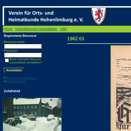
Home
/
Hohenlimburger Heimatblätter
/
1962
/ 1962 03
Registrierte Benutzer
1962 03
Benutzername:
Passwort:
Beim nächsten Besuch
automatisch anmelden?
»
Password vergessen
»
Registrierung
Zufallsbild