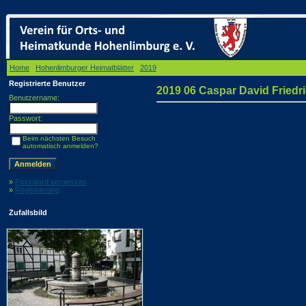
Home
/
Hohenlimburger Heimatblätter
/
2019
/ 2019 06 Caspar David Friedrich: Ansicht ei
Registrierte Benutzer
2019 06 Caspar David Friedri
Benutzername:
Passwort:
Beim nächsten Besuch
automatisch anmelden?
»
Password vergessen
»
Registrierung
Zufallsbild