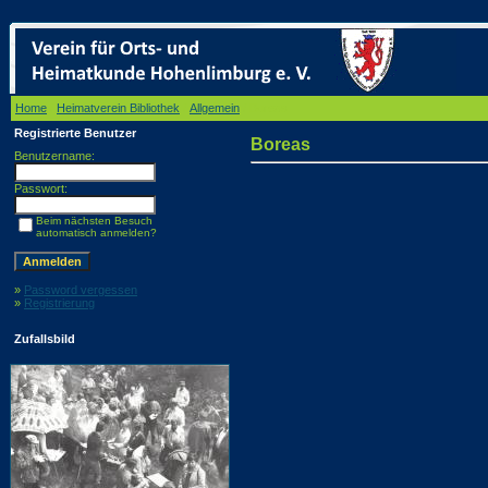
Home
/
Heimatverein Bibliothek
/
Allgemein
/ Boreas
Registrierte Benutzer
Boreas
Benutzername:
Passwort:
Beim nächsten Besuch
automatisch anmelden?
»
Password vergessen
»
Registrierung
Zufallsbild