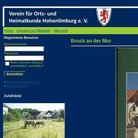
Home
/
Heimatverein Bibliothek
/
Allgemein
/ Bruck an der Mur
Registrierte Benutzer
Bruck an der Mur
Benutzername:
Passwort:
Beim nächsten Besuch
automatisch anmelden?
»
Password vergessen
»
Registrierung
Zufallsbild