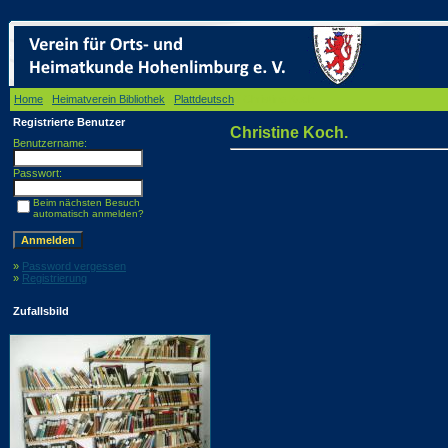
Home
/
Heimatverein Bibliothek
/
Plattdeutsch
/ Christine Koch.
Registrierte Benutzer
Christine Koch.
Benutzername:
Passwort:
Beim nächsten Besuch
automatisch anmelden?
»
Password vergessen
»
Registrierung
Zufallsbild