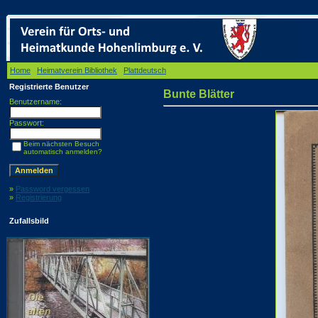
Home
/
Heimatverein Bibliothek
/
Plattdeutsch
/ Bunte Blätter
Registrierte Benutzer
Bunte Blätter
Benutzername:
Passwort:
Beim nächsten Besuch
automatisch anmelden?
»
Password vergessen
»
Registrierung
Zufallsbild