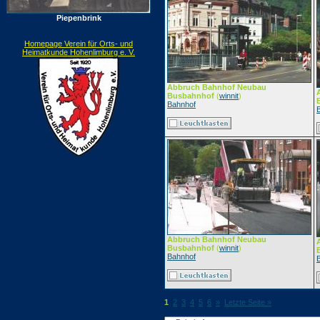
Piepenbrink
Homepage Verein für Orts- und
Heimatkunde Hohenlimburg e. V.
Abbruch Bahnhof Neubau
Busbahnhof
(
winnit
)
Bahnhof
Abbruch Bahnhof Neubau
Busbahnhof
(
winnit
)
Bahnhof
1
2
3
4
5
6
»
Letzte Seite »