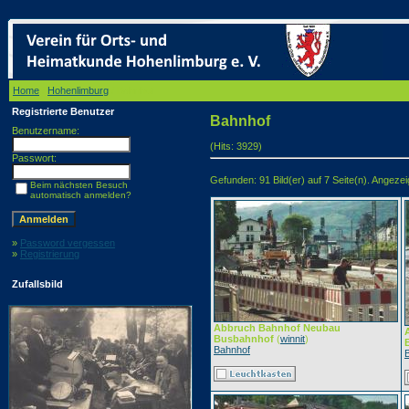
Home
/
Hohenlimburg
/ Bahnhof
Registrierte Benutzer
Bahnhof
Benutzername:
(Hits: 3929)
Passwort:
Gefunden: 91 Bild(er) auf 7 Seite(n). Angezeigt
Beim nächsten Besuch
automatisch anmelden?
»
Password vergessen
»
Registrierung
Zufallsbild
Abbruch Bahnhof Neubau
Busbahnhof
(
winnit
)
Bahnhof