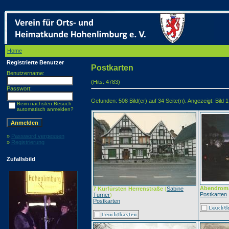
Home
/ Postkarten
Registrierte Benutzer
Postkarten
Benutzername:
(Hits: 4783)
Passwort:
Gefunden: 508 Bild(er) auf 34 Seite(n). Angezeigt: Bild 1
Beim nächsten Besuch
automatisch anmelden?
»
Password vergessen
»
Registrierung
Zufallsbild
Abendroma
7 Kurfürsten Herrenstraße
(
Sabine
Postkarten
Turner
)
Postkarten