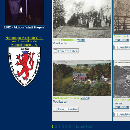
1982 - Aktion "statt Hagen"
Aplerbeck
Homepage Verein für Orts-
altes Ehrenmal
(
winnit
)
Postkarten
und Heimatkunde
Postkarten
Hohenlimburg e. V.
Bad Henkhausen
(
winnit
)
Bad Henkh
Postkarten
(
winnit
)
Postkarten
1
2
3
4
5
6
»
Letzte Seite »